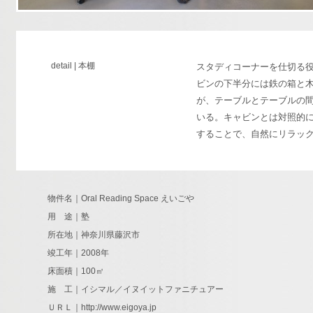
detail | 本棚
スタディコーナーを仕切る
ビンの下半分には鉄の箱と
が、テーブルとテーブルの
いる。キャビンとは対照的
することで、自然にリラッ
物件名｜Oral Reading Space えいごや
用 途｜塾
所在地｜神奈川県藤沢市
竣工年｜2008年
床面積｜100㎡
施 工｜イシマル／イヌイットファニチュアー
ＵＲＬ｜
http://www.eigoya.jp