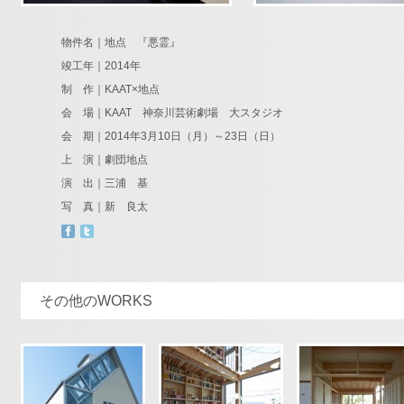
物件名｜地点 『悪霊』
竣工年｜2014年
制 作｜KAAT×地点
会 場｜KAAT 神奈川芸術劇場 大スタジオ
会 期｜2014年3月10日（月）～23日（日）
上 演｜劇団地点
演 出｜三浦 基
写 真｜新 良太
その他のWORKS