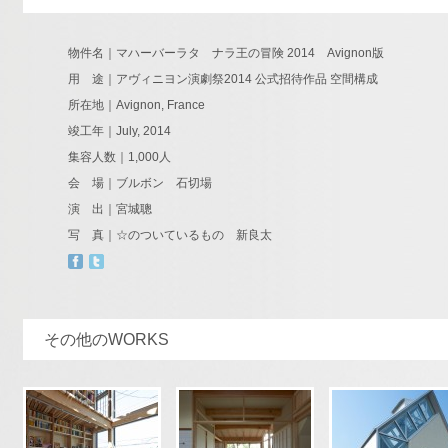
物件名｜マハーバーラタ ナラ王の冒険 2014 Avignon版
用 途｜アヴィニヨン演劇祭2014 公式招待作品 空間構成
所在地｜Avignon, France
竣工年｜July, 2014
集容人数｜1,000人
会 場｜ブルボン 石切場
演 出｜宮城聰
写 真｜☆のついているもの 新良太
その他のWORKS