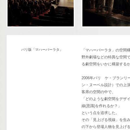
パリ版「マハーバーラタ」
「マハーバーラタ」の空間
野外劇場などの特異な空間
る劇空間をいかに構築する
2006年パリ ケ・ブラン
ン・ヌーベル設計）での上
客席の空間の中で、
「どのような劇空間をデザ
線(意識)を作れるか？」
という点を追求した。
その「見上げる視線」を生
の下から登場人物を見上げ