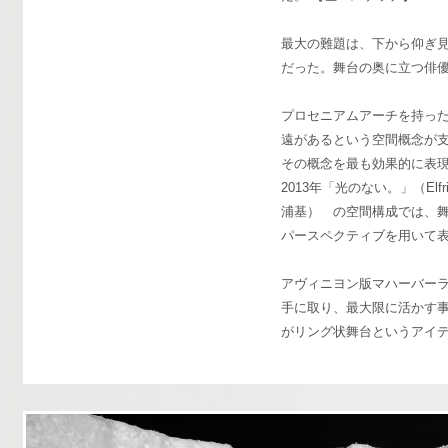
最大の難題は、下から仰ぎ
だった。舞台の奥に立つ俳
プロセニアムアーチを持っ
遠があるという空間概念が
その概念を最も効果的に表
2013年「光のない。」（Elfri
浦基） の空間構成では、
パースペクティブを用いて
アヴィニヨン版マハーバー
手に取り、最大限に活かす
がリング状舞台というアイ