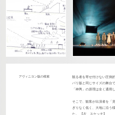
アヴィニヨン版の模索
観る者を寄せ付けない圧倒
パリ版と同じサイズの舞台
「神輿」の原理は全く通用
そこで、観客が出演者を「
ぎりなく低く、大地に沿う
た。 【左 スケッチ】