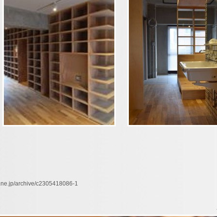
net.ne.jp/archive/c2305418086-1