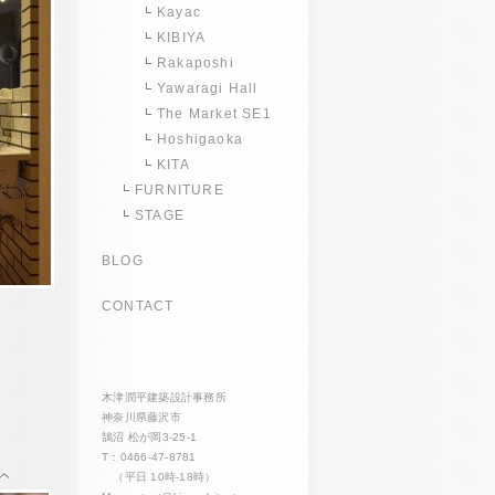
Kayac
KIBIYA
Rakaposhi
Yawaragi Hall
The Market SE1
Hoshigaoka
KITA
FURNITURE
STAGE
BLOG
CONTACT
木津潤平建築設計事務所
神奈川県藤沢市
鵠沼 松が岡3-25-1
T：0466-47-8781
（平日 10時-18時）