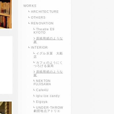
WORKS
ARCHITECTURE
OTHERS
RENOVATION
Theatre E9
KYOTO
原稿用紙のような
家
INTERIOR
イグル氷菓 大船
店
カフェのようにく
つろげる薬局
原稿用紙のような
家
NEKTON
FUJISAWA
Cafe4U
iglu-ice candy
Eigoya
UNDER-THROW
劇団地点アトリエ