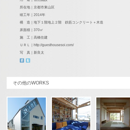
所在地｜京都市東山区
竣工年｜2014年
構 造｜地下１階地上２階 鉄筋コンクリート＋木造
床面積｜370㎡
施 工｜高橋住建
ＵＲＬ｜
http://guesthousesoi.com/
写 真｜新良太
その他のWORKS