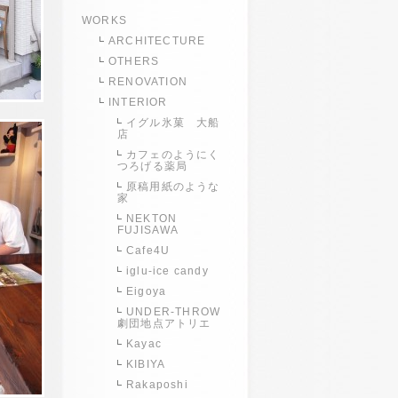
WORKS
ARCHITECTURE
OTHERS
RENOVATION
INTERIOR
イグル氷菓 大船
店
カフェのようにく
つろげる薬局
原稿用紙のような
家
NEKTON
FUJISAWA
Cafe4U
iglu-ice candy
Eigoya
UNDER-THROW
劇団地点アトリエ
Kayac
KIBIYA
Rakaposhi