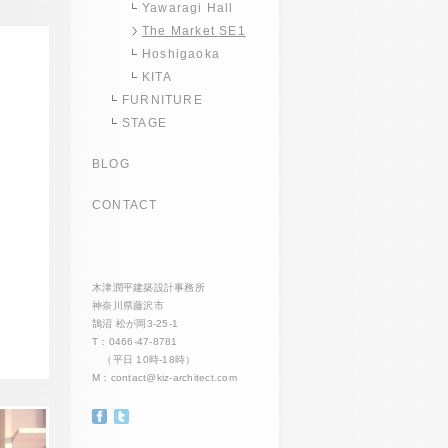
Yawaragi Hall
The Market SE1
Hoshigaoka
KITA
FURNITURE
STAGE
BLOG
CONTACT
木津潤平建築設計事務所
神奈川県藤沢市
鵠沼 松が岡3-25-1
T：0466-47-8781
（平日 10時-18時）
M：
contact@kiz-architect.com