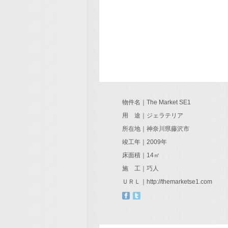
物件名｜The Market SE1
用 途｜ジェラテリア
所在地｜神奈川県藤沢市
竣工年｜2009年
床面積｜14㎡
施 工｜巧人
ＵＲＬ｜
http://themarketse1.com