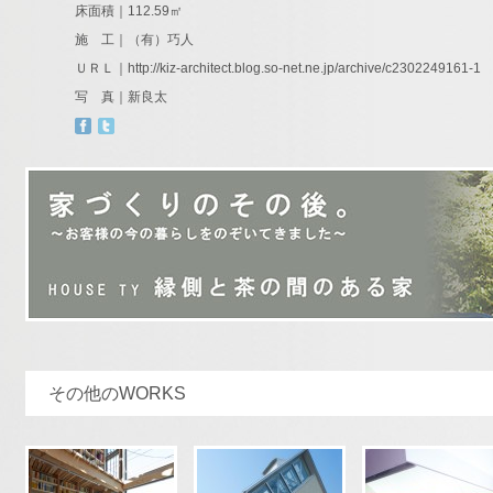
床面積｜112.59㎡
施 工｜（有）巧人
ＵＲＬ｜
http://kiz-architect.blog.so-net.ne.jp/archive/c2302249161-1
写 真｜新良太
その他のWORKS